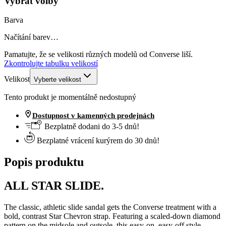
Vybrat volby
Barva
Načítání barev…
Pamatujte, že se velikosti různých modelů od Converse liší.
Zkontrolujte tabulku velikostí
Velikost
Vyberte velikost
Tento produkt je momentálně nedostupný
Dostupnost v kamenných prodejnách
Bezplatně dodani do 3-5 dnů!
Bezplatné vrácení kurýrem do 30 dnů!
Popis produktu
ALL STAR SLIDE.
The classic, athletic slide sandal gets the Converse treatment with a
bold, contrast Star Chevron strap. Featuring a scaled-down diamond
pattern on the midsole and outsole, this easy-on, easy-off style