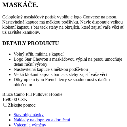
MASKÁČE.
Celoplošný maskáčový potisk vyplňuje logo Converse na prsou.
Nastavitelná kapuce má měkkou podšívku. Navíc disponuje velkou
klokaní kapsou s bar tack stehy na okrajích, které zajistí vaše věci ať
už zavítáte kamkoliv.
DETAILY PRODUKTU
Volný střih, mikina s kapucí
Logo Star Chevron s maskáčovou výplní na prsou umocňuje
detail ruční výroby
Nastavitelná kapuce s měkkou podšívkou
Velká klokaní kapsa s bar tack stehy zajistí vaše věci
Díky úpletu typu French terry se snadno nosí s dalším
oblečením
Bluza Camo Fill Pullover Hoodie
1690.00 CZK
Získejte pomoc
Stav objednávky
Náklady na dopravu a doručení
Vrácení a výměny