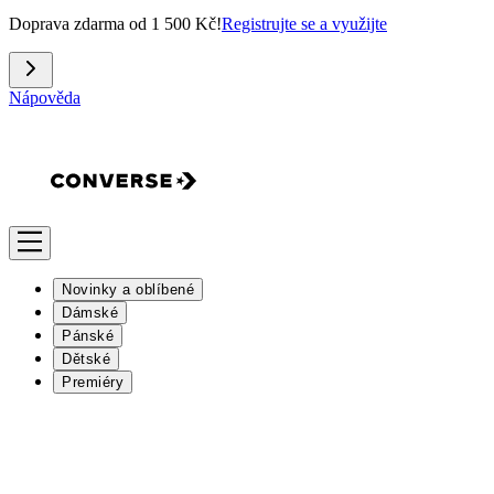
Doprava zdarma od 1 500 Kč!
Registrujte se a využijte
Nápověda
Novinky a oblíbené
Dámské
Pánské
Dětské
Premiéry