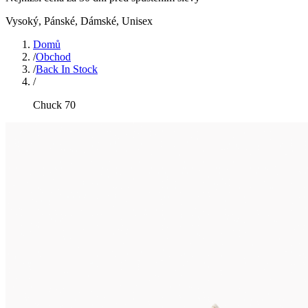
Vysoký
,
Pánské, Dámské, Unisex
Domů
/
Obchod
/
Back In Stock
/
Chuck 70