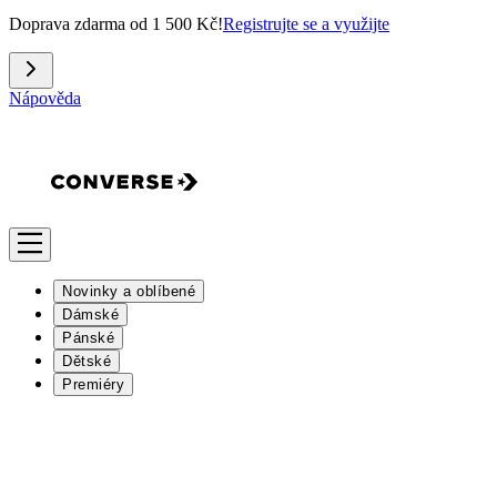
Doprava zdarma od 1 500 Kč!
Registrujte se a využijte
Nápověda
Novinky a oblíbené
Dámské
Pánské
Dětské
Premiéry