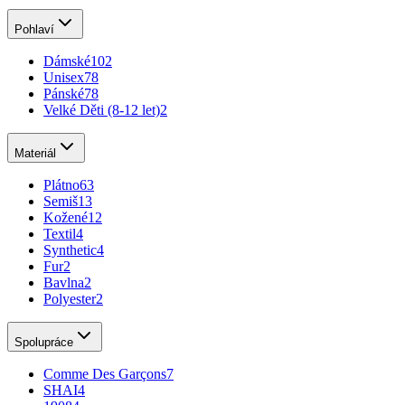
Pohlaví
Dámské
102
Unisex
78
Pánské
78
Velké Děti (8-12 let)
2
Materiál
Plátno
63
Semiš
13
Kožené
12
Textil
4
Synthetic
4
Fur
2
Bavlna
2
Polyester
2
Spolupráce
Comme Des Garçons
7
SHAI
4