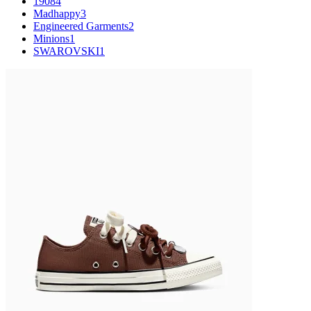
1908
4
Madhappy
3
Engineered Garments
2
Minions
1
SWAROVSKI
1