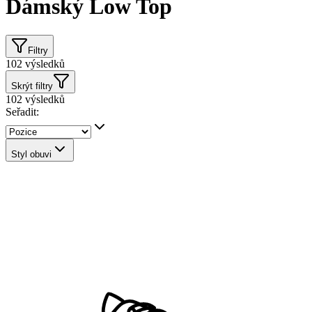
Dámský Low Top
Filtry
102
výsledků
Skrýt filtry
102
výsledků
Seřadit:
Styl obuvi