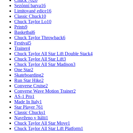
Chuck 70
20
Sezónní barva
16
Limitované edice
16
Classic Chuck
10
Chuck Taylor Lo
10
Prints
9
Basketbal
6
Chuck Taylor Throwback
6
Festival
5
Trainer
4
Chuck Taylor All Star Lift Double Stack
4
Chuck Taylor All Star Lift
3
Chuck Taylor All Star Madison
3
One Star
2
Skateboarding
2
Run Star Hike
2
Converse Cruise
2
Converse Wave Motion Trainer
2
AS-1 Pro
1
Made In Italy
1
Star Player 76
1
Classic Chucks
1
Navrženo v Itálii
1
Chuck Taylor All Star Move
1
Chuck Taylor All Star Lift Platform
1