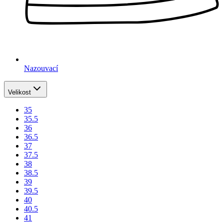
Nazouvací
Velikost
35
35.5
36
36.5
37
37.5
38
38.5
39
39.5
40
40.5
41