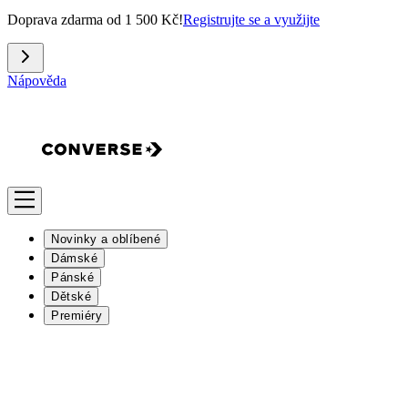
Doprava zdarma od 1 500 Kč!
Registrujte se a využijte
Nápověda
Novinky a oblíbené
Dámské
Pánské
Dětské
Premiéry