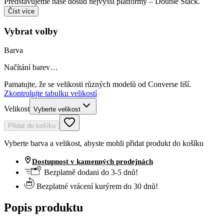
Představujeme naše dosud nejvyšší platformy – Double Stack.
Číst více
Vybrat volby
Barva
Načítání barev…
Pamatujte, že se velikosti různých modelů od Converse liší.
Zkontrolujte tabulku velikostí
Velikost
Vyberte velikost
Přidat do košíku
Vyberte barva a velikost, abyste mohli přidat produkt do košíku
Dostupnost v kamenných prodejnách
Bezplatně dodani do 3-5 dnů!
Bezplatné vrácení kurýrem do 30 dnů!
Popis produktu