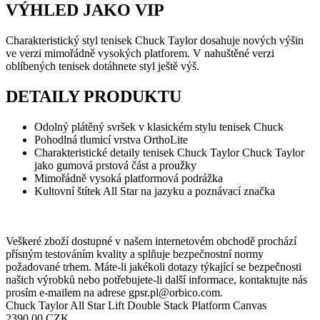
VÝHLED JAKO VIP
Charakteristický styl tenisek Chuck Taylor dosahuje nových výšin
ve verzi mimořádně vysokých platforem. V nahuštěné verzi
oblíbených tenisek dotáhnete styl ještě výš.
DETAILY PRODUKTU
Odolný plátěný svršek v klasickém stylu tenisek Chuck
Pohodlná tlumicí vrstva OrthoLite
Charakteristické detaily tenisek Chuck Taylor Chuck Taylor
jako gumová prstová část a proužky
Mimořádně vysoká platformová podrážka
Kultovní štítek All Star na jazyku a poznávací značka
Veškeré zboží dostupné v našem internetovém obchodě prochází
přísným testováním kvality a splňuje bezpečnostní normy
požadované trhem. Máte-li jakékoli dotazy týkající se bezpečnosti
našich výrobků nebo potřebujete-li další informace, kontaktujte nás
prosím e-mailem na adrese
gpsr.pl@orbico.com
.
Chuck Taylor All Star Lift Double Stack Platform Canvas
2390.00 CZK