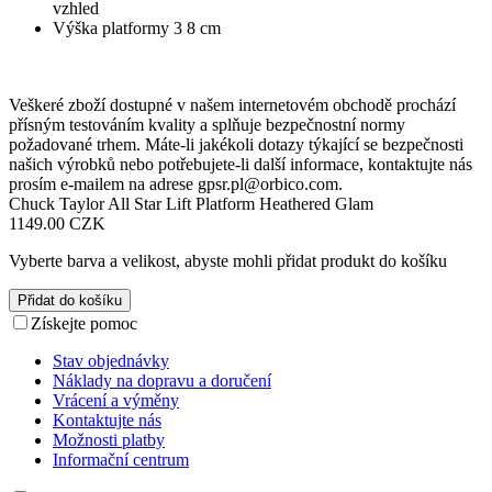
vzhled
Výška platformy 3 8 cm
Veškeré zboží dostupné v našem internetovém obchodě prochází
přísným testováním kvality a splňuje bezpečnostní normy
požadované trhem. Máte-li jakékoli dotazy týkající se bezpečnosti
našich výrobků nebo potřebujete-li další informace, kontaktujte nás
prosím e-mailem na adrese
gpsr.pl@orbico.com
.
Chuck Taylor All Star Lift Platform Heathered Glam
1149.00 CZK
Vyberte barva a velikost, abyste mohli přidat produkt do košíku
Přidat do košíku
Získejte pomoc
Stav objednávky
Náklady na dopravu a doručení
Vrácení a výměny
Kontaktujte nás
Možnosti platby
Informační centrum