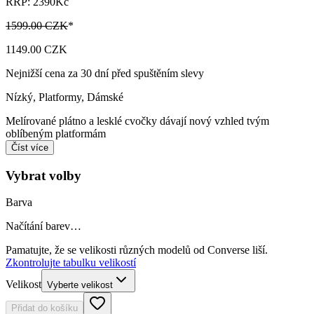
RRP: 2390Kč
1599.00 CZK
*
1149.00 CZK
Nejnižší cena za 30 dní před spuštěním slevy
Nízký, Platformy
,
Dámské
Melírované plátno a lesklé cvočky dávají nový vzhled tvým
oblíbeným platformám
Číst více
Vybrat volby
Barva
Načítání barev…
Pamatujte, že se velikosti různých modelů od Converse liší.
Zkontrolujte tabulku velikostí
Velikost
Vyberte velikost
Přidat do košíku