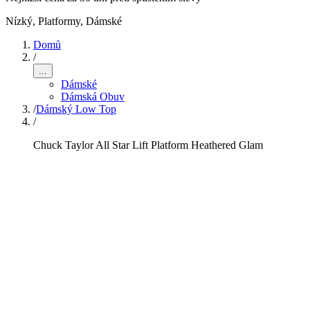
Nízký, Platformy
,
Dámské
Domů
/
...
Dámské
Dámská Obuv
/
Dámský Low Top
/
Chuck Taylor All Star Lift Platform Heathered Glam