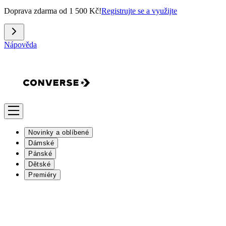
Doprava zdarma od 1 500 Kč!
Registrujte se a využijte
Nápověda
Novinky a oblíbené
Dámské
Pánské
Dětské
Premiéry