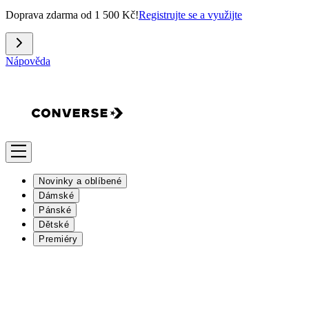
Doprava zdarma od 1 500 Kč!
Registrujte se a využijte
Nápověda
Novinky a oblíbené
Dámské
Pánské
Dětské
Premiéry