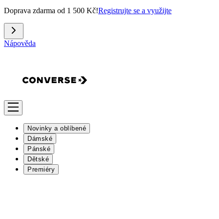
Doprava zdarma od 1 500 Kč!
Registrujte se a využijte
Nápověda
Novinky a oblíbené
Dámské
Pánské
Dětské
Premiéry