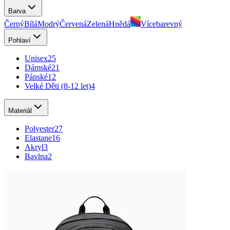
Barva
Černý
Bílá
Modrý
Červená
Zelená
Hnědá
Vícebarevný
Pohlaví
Unisex
25
Dámské
21
Pánské
12
Velké Děti (8-12 let)
4
Materiál
Polyester
27
Elastane
16
Akryl
3
Bavlna
2