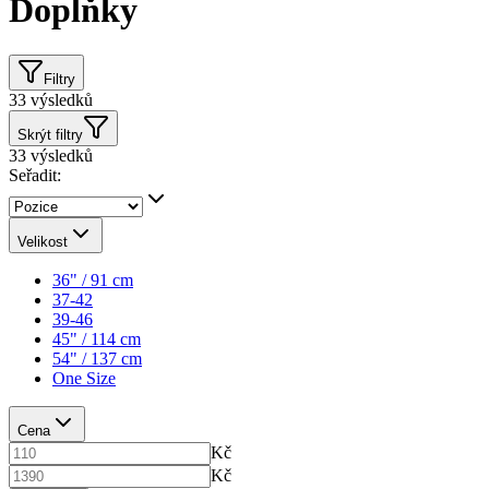
Doplňky
Filtry
33
výsledků
Skrýt filtry
33
výsledků
Seřadit:
Velikost
36" / 91 cm
37-42
39-46
45" / 114 cm
54" / 137 cm
One Size
Cena
Kč
Kč