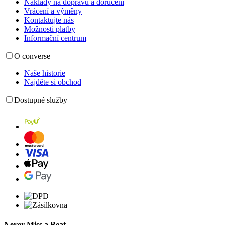
Náklady na dopravu a doručení
Vrácení a výměny
Kontaktujte nás
Možnosti platby
Informační centrum
O converse
Naše historie
Najděte si obchod
Dostupné služby
Never Miss a Beat