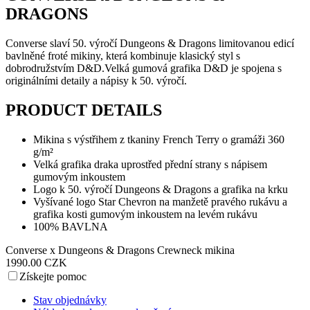
DRAGONS
Converse slaví 50. výročí Dungeons & Dragons limitovanou edicí
bavlněné froté mikiny, která kombinuje klasický styl s
dobrodružstvím D&D.Velká gumová grafika D&D je spojena s
originálními detaily a nápisy k 50. výročí.
PRODUCT DETAILS
Mikina s výstřihem z tkaniny French Terry o gramáži 360
g/m²
Velká grafika draka uprostřed přední strany s nápisem
gumovým inkoustem
Logo k 50. výročí Dungeons & Dragons a grafika na krku
Vyšívané logo Star Chevron na manžetě pravého rukávu a
grafika kosti gumovým inkoustem na levém rukávu
100% BAVLNA
Converse x Dungeons & Dragons Crewneck mikina
1990.00 CZK
Získejte pomoc
Stav objednávky