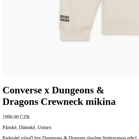
Converse x Dungeons &
Dragons Crewneck mikina
1990.00 CZK
Pánské, Dámské, Unisex
Padesáté výročí hry Dungeons & Dragons slavíme limitovanou edicí