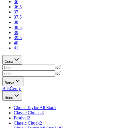
36
36.5
37
37.5
38
38.5
39
39.5
40
41
Cena
Kč
Kč
Barva
Bílá
Černý
Série
Chuck Taylor All Star
5
Classic Chucks
3
Festival
2
Classic Chuck
2