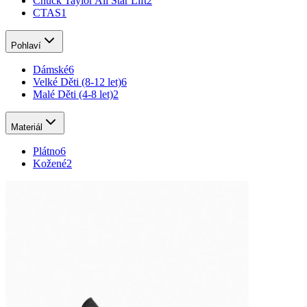
Chuck Taylor All Star Lift
2
CTAS
1
Pohlaví
Dámské
6
Velké Děti (8-12 let)
6
Malé Děti (4-8 let)
2
Materiál
Plátno
6
Kožené
2