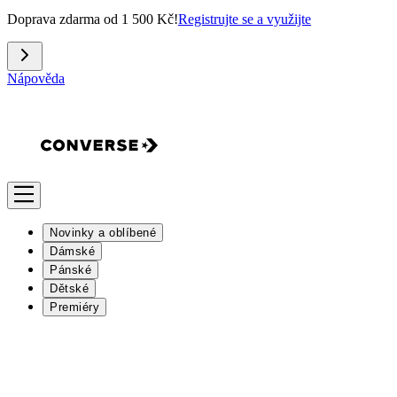
Doprava zdarma od 1 500 Kč!
Registrujte se a využijte
Nápověda
Novinky a oblíbené
Dámské
Pánské
Dětské
Premiéry