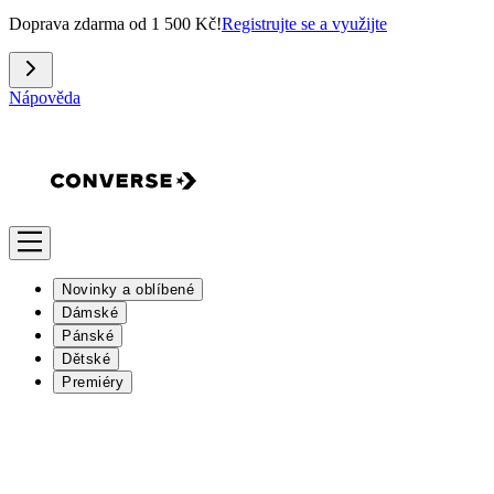
Doprava zdarma od 1 500 Kč!
Registrujte se a využijte
Nápověda
Novinky a oblíbené
Dámské
Pánské
Dětské
Premiéry