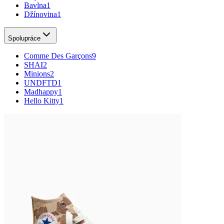
Bavlna
1
Džínovina
1
Spolupráce
Comme Des Garçons
9
SHAI
2
Minions
2
UNDFTD
1
Madhappy
1
Hello Kitty
1