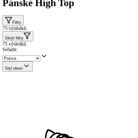
Pánské High Top
Filtry
75
výsledků
Skrýt filtry
75
výsledků
Seřadit:
Styl obuvi