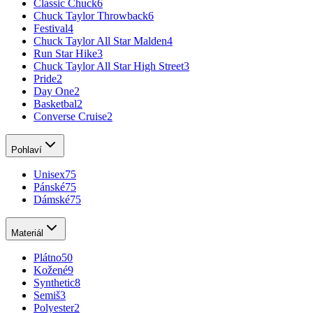
Classic Chuck
6
Chuck Taylor Throwback
6
Festival
4
Chuck Taylor All Star Malden
4
Run Star Hike
3
Chuck Taylor All Star High Street
3
Pride
2
Day One
2
Basketbal
2
Converse Cruise
2
Pohlaví
Unisex
75
Pánské
75
Dámské
75
Materiál
Plátno
50
Kožené
9
Synthetic
8
Semiš
3
Polyester
2