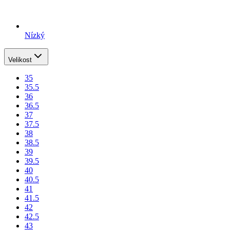
Nízký
Velikost
35
35.5
36
36.5
37
37.5
38
38.5
39
39.5
40
40.5
41
41.5
42
42.5
43