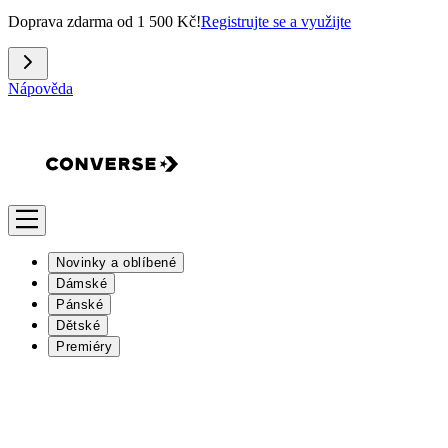
Doprava zdarma od 1 500 Kč!
Registrujte se a využijte
Nápověda
Novinky a oblíbené
Dámské
Pánské
Dětské
Premiéry