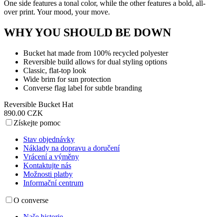
One side features a tonal color, while the other features a bold, all-
over print. Your mood, your move.
WHY YOU SHOULD BE DOWN
Bucket hat made from 100% recycled polyester
Reversible build allows for dual styling options
Classic, flat-top look
Wide brim for sun protection
Converse flag label for subtle branding
Reversible Bucket Hat
890.00 CZK
Získejte pomoc
Stav objednávky
Náklady na dopravu a doručení
Vrácení a výměny
Kontaktujte nás
Možnosti platby
Informační centrum
O converse
Naše historie