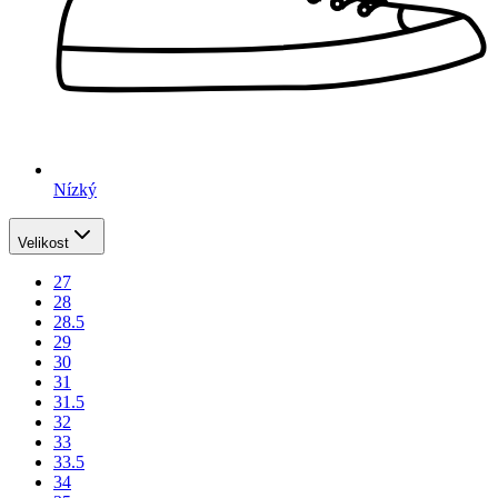
Nízký
Velikost
27
28
28.5
29
30
31
31.5
32
33
33.5
34