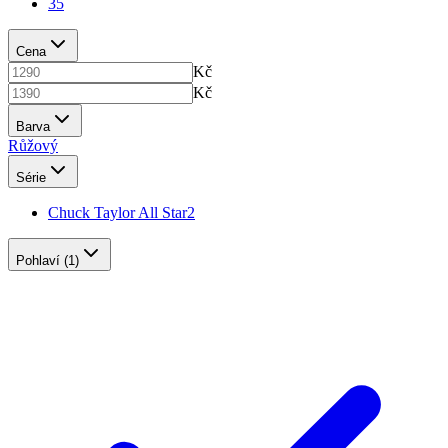
35
Cena
Kč
Kč
Barva
Růžový
Série
Chuck Taylor All Star
2
Pohlaví
(1)