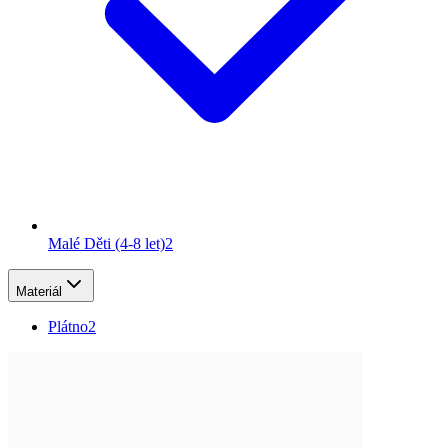
Malé Děti (4-8 let)
2
Materiál
Plátno
2