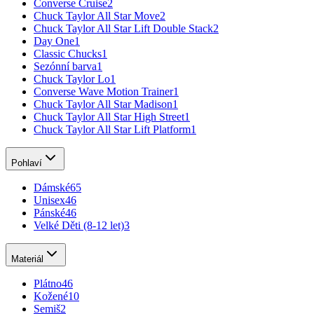
Converse Cruise
2
Chuck Taylor All Star Move
2
Chuck Taylor All Star Lift Double Stack
2
Day One
1
Classic Chucks
1
Sezónní barva
1
Chuck Taylor Lo
1
Converse Wave Motion Trainer
1
Chuck Taylor All Star Madison
1
Chuck Taylor All Star High Street
1
Chuck Taylor All Star Lift Platform
1
Pohlaví
Dámské
65
Unisex
46
Pánské
46
Velké Děti (8-12 let)
3
Materiál
Plátno
46
Kožené
10
Semiš
2