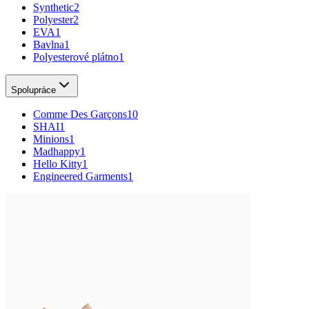
Synthetic
2
Polyester
2
EVA
1
Bavlna
1
Polyesterové plátno
1
Spolupráce
Comme Des Garçons
10
SHAI
1
Minions
1
Madhappy
1
Hello Kitty
1
Engineered Garments
1