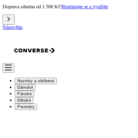
Doprava zdarma od 1 500 Kč!
Registrujte se a využijte
Nápověda
Novinky a oblíbené
Dámské
Pánské
Dětské
Premiéry