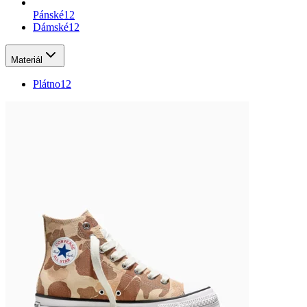
Pánské
12
Dámské
12
Materiál
Plátno
12