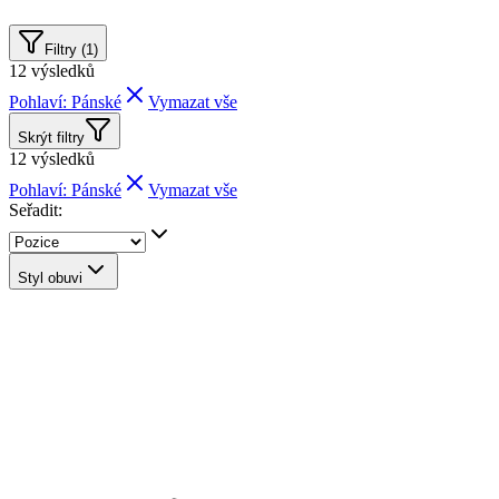
Filtry (1)
12
výsledků
Pohlaví: Pánské
Vymazat vše
Skrýt filtry
12
výsledků
Pohlaví: Pánské
Vymazat vše
Seřadit:
Styl obuvi