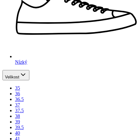
Nízký
Velikost
35
36
36.5
37
37.5
38
39
39.5
40
41