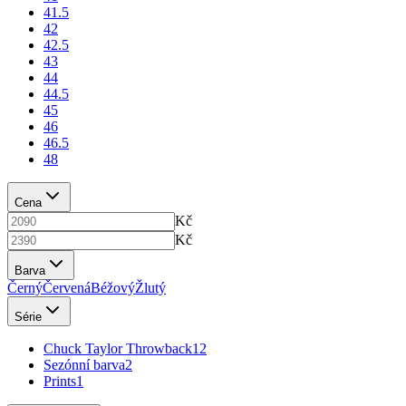
41.5
42
42.5
43
44
44.5
45
46
46.5
48
Cena
Kč
Kč
Barva
Černý
Červená
Béžový
Žlutý
Série
Chuck Taylor Throwback
12
Sezónní barva
2
Prints
1