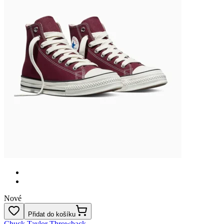
Nové
Přidat do košíku
Chuck Taylor Throwback