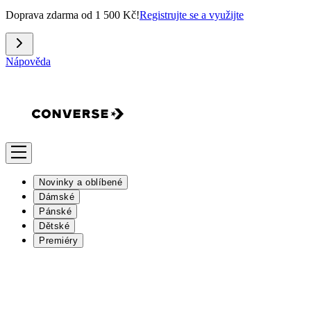
Doprava zdarma od 1 500 Kč!
Registrujte se a využijte
Nápověda
Novinky a oblíbené
Dámské
Pánské
Dětské
Premiéry