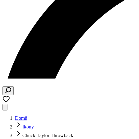
Domů
Ikony
Chuck Taylor Throwback