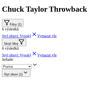
Chuck Taylor Throwback
Filtry (1)
6
výsledků
Styl obuvi: Vysoký
Vymazat vše
Skrýt filtry
6
výsledků
Styl obuvi: Vysoký
Vymazat vše
Seřadit:
Styl obuvi
(1)